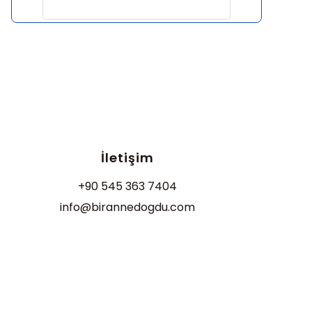
İletişim
+90 545 363 7404
info@birannedogdu.com