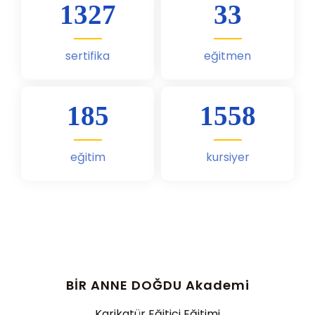
1522
37
sertifika
eğitmen
212
1786
eğitim
kursiyer
BİR ANNE DOĞDU Akademi
Karikatür Eğitici Eğitimi