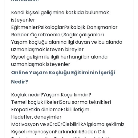
Kendi kişisel gelişimine katkıda bulunmak
isteyenler
Eğitmenler
Psikologlar
Psikolojik Danışmanlar
Rehber Öğretmenler,
Sağlık çalışanları
Yaşam koçluğu alanına ilgi duyan ve bu alanda
uzmanlaşmak isteyen bireyler
Kişisel gelişim ile ilgili herhangi bir alanda
uzmanlaşmak isteyenler
Online Yaşam Koçluğu Eğitiminin İçeriği
Nedir?
Koçluk nedir?
Yaşam Koçu kimdir?
Temel koçluk ilkeleri
Soru sorma teknikleri
Empati
Etkin dinleme
Etkili iletişim
Hedefler, deneyimler
Motivasyon ve sürdürülebilirlik
Algılama şeklimiz
Kişisel imajinasyon
Farkındalık
Beden Dili