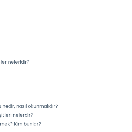
er neleridir?
u nedir, nasıl okunmalıdır?
tleri nelerdir?
demek? Kim bunlar?