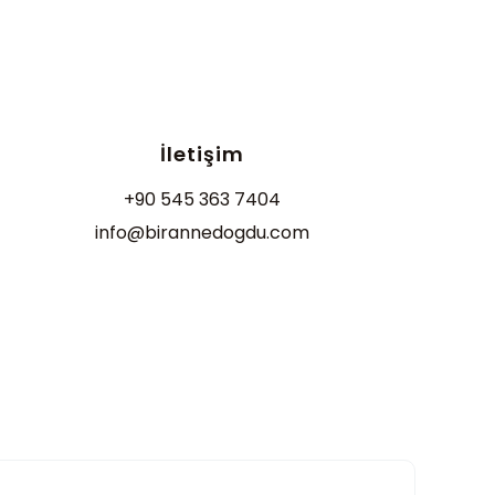
İletişim
+90 545 363 7404
info@birannedogdu.com