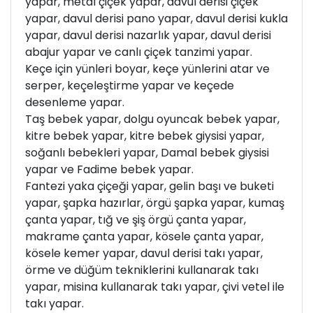
yapar, metal çiçek yapar, davul derisi çiçek
yapar, davul derisi pano yapar, davul derisi kukla
yapar, davul derisi nazarlık yapar, davul derisi
abajur yapar ve canlı çiçek tanzimi yapar.
Keçe için yünleri boyar, keçe yünlerini atar ve
serper, keçeleştirme yapar ve keçede
desenleme yapar.
Taş bebek yapar, dolgu oyuncak bebek yapar,
kitre bebek yapar, kitre bebek giysisi yapar,
soğanlı bebekleri yapar, Damal bebek giysisi
yapar ve Fadime bebek yapar.
Fantezi yaka çiçeği yapar, gelin başı ve buketi
yapar, şapka hazırlar, örgü şapka yapar, kumaş
çanta yapar, tığ ve şiş örgü çanta yapar,
makrame çanta yapar, kösele çanta yapar,
kösele kemer yapar, davul derisi takı yapar,
örme ve düğüm tekniklerini kullanarak takı
yapar, misina kullanarak takı yapar, çivi vetel ile
takı yapar.